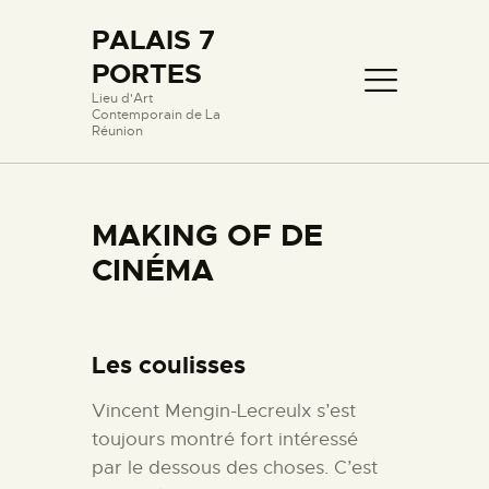
PALAIS 7
PORTES
PALAIS 7 PORTES
Lieu d'Art
Contemporain de La
Lieu d'Art Contemporain de La Réunion
Réunion
PROLOGUE
MAKING OF DE
LIEUX ET OEUVRES
CINÉMA
PASSERELLE AVEC
L’ÉCOLE
FILMOGRAPHIE
Les coulisses
HISTORIQUE
CONTACT
Vincent Mengin-Lecreulx s’est
toujours montré fort intéressé
par le dessous des choses. C’est