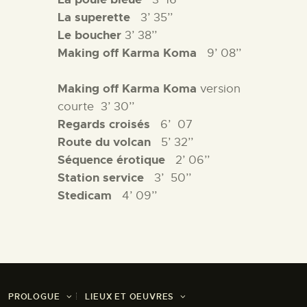
La superette
3’ 35’’
Le boucher
3’ 38’’
M
aking off Karma Koma
9’ 08’’
M
aking off Karma Koma
version
courte
3’ 30’’
Regards croisés
6’
07
Route du volcan
5’ 32’’
Séquence érotique
2’ 06’’
Station service
3’
50’’
Stedicam
4’ 09’’
PROLOGUE
LIEUX ET OEUVRES