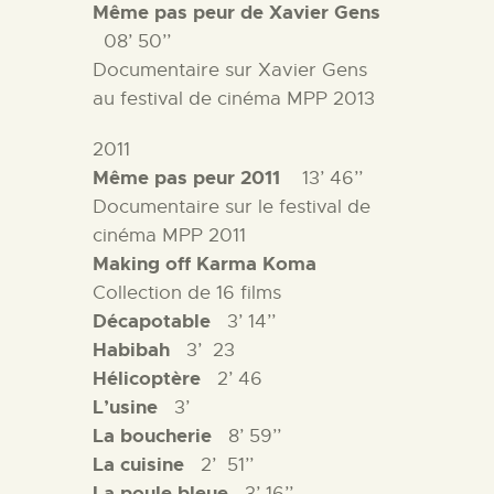
Même pas peur de Xavier Gens
08’ 50’’
Documentaire sur Xavier Gens
au festival de cinéma MPP 2013
2011
Même pas peur 2011
13’ 46’’
Documentaire sur le festival de
cinéma MPP 2011
Making off Karma Koma
Collection de 16 films
Décapotable
3’ 14’’
Habibah
3’
23
Hélicoptère
2’ 46
L’usine
3’
La boucherie
8’ 59’’
La cuisine
2’
51’’
La poule bleue
3’ 16’’