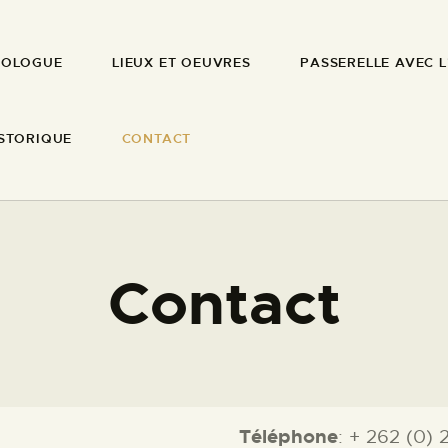
PROLOGUE
ROLOGUE
LIEUX ET OEUVRES
PASSERELLE AVEC L
PALAIS 7 PORTES
LIEUX ET
Lieu d'Art Contemporain de La Réunion
OEUVRES
STORIQUE
CONTACT
PASSERELLE
AVEC L’ÉCOLE
Contact
FILMOGRAPHIE
HISTORIQUE
Téléphone
: + 262 (0)