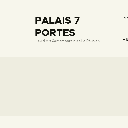
PALAIS 7
P
PORTES
HI
Lieu d'Art Contemporain de La Réunion