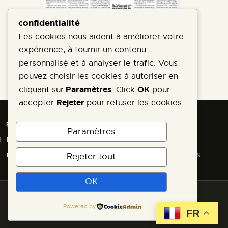
confidentialité
Les cookies nous aident à améliorer votre
expérience, à fournir un contenu
personnalisé et à analyser le trafic. Vous
pouvez choisir les cookies à autoriser en
Paramètres
OK
cliquant sur
. Click
pour
Rejeter
accepter
pour refuser les cookies.
PROLOGUE
LIEUX ET OEUVRES
Paramètres
PASSERELLE AVEC L’ÉCOLE
FILMOGRAPHIE
HISTORIQUE
CONTACT
ÉVÈNEMENTS RÉCENTS
Rejeter tout
OK
Copyright © 2026 by ThemeRex. All
Powered by
FR
rights reserved.