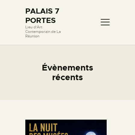
PALAIS 7
PORTES
PALAIS 7 PORTES
Lieu d'Art
Contemporain de La
Lieu d'Art Contemporain de La Réunion
Réunion
PROLOGUE
LIEUX ET OEUVRES
Évènements
PASSERELLE AVEC
récents
L’ÉCOLE
FILMOGRAPHIE
HISTORIQUE
CONTACT
ÉVÈNEMENTS RÉCENTS