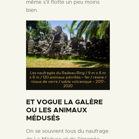
même s’il flotte un peu moins
bien.
Les naufragés du Radeau-Ring / 9 m x 6 m
x 6 m / 120 animaux pétrifiés – fer / résine /
tissus de verre / sable volcanique – 2017-
2020
ET VOGUE LA GALÈRE
OU LES ANIMAUX
MÉDUSÉS
On se souvient tous du naufrage