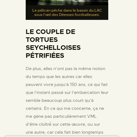
Le pélican pêche dans le bassin du LAC
sous l’œil des Déesses footballeuses.
LE COUPLE DE
TORTUES
SEYCHELLOISES
PÉTRIFIÉES
De plus, elles n’ont pas la même notion
du temps que les autres car elles
peuvent vivre jusqu’à 150 ans, ce qui fait
que l’instant passé sur l’embarcation leur
semble beaucoup plus court qu’à
certains. En ce qui me concerne, ça ne
me gène pas particulièrement VML
d’être cloîtré́ sur cette œuvre, ou sur
une autre, car cela fait bien longtemps