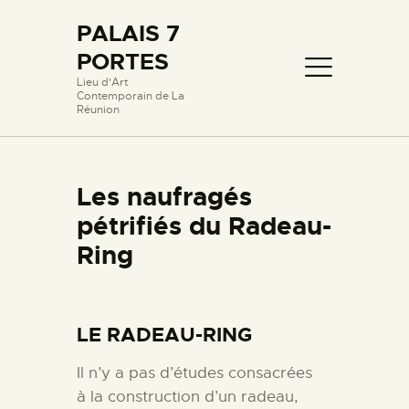
PALAIS 7
PORTES
PALAIS 7 PORTES
Lieu d'Art
Contemporain de La
Lieu d'Art Contemporain de La Réunion
Réunion
PROLOGUE
Les naufragés
LIEUX ET OEUVRES
pétrifiés du Radeau-
PASSERELLE AVEC
L’ÉCOLE
Ring
FILMOGRAPHIE
HISTORIQUE
LE RADEAU-RING
CONTACT
Il n’y a pas d’études consacrées
à la construction d’un radeau,