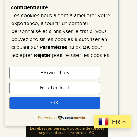
qu’il ne sort plus de sa tète et qu’il vit
confidentialité
dans un univers fictif qu’il s’est inventé
Les cookies nous aident à améliorer votre
sur mesures, loin du Monde réel.
expérience, à fournir un contenu
L’utopie et la rêverie ne sont sans doute
personnalisé et à analyser le trafic. Vous
qu’une façon de contourner les
pouvez choisir les cookies à autoriser en
problèmes de la vraie vie, mais comme
Paramètres
OK
cliquant sur
. Click
pour
l’autruche, il est un adepte de la tête
Rejeter
accepter
pour refuser les cookies.
dans le sable volcanique. Vive
Autruchisme
l’
!
Paramètres
Rejeter tout
OK
Powered by
FR
Les ébats amoureux du couple de tortues
seychelloises à l’entrée du LAC.