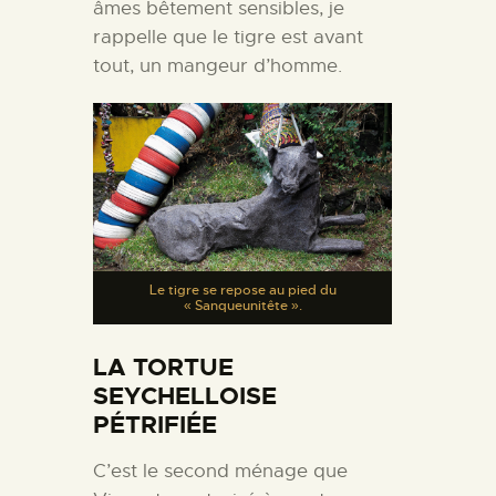
âmes bêtement sensibles, je
rappelle que le tigre est avant
tout, un mangeur d’homme.
Le tigre se repose au pied du
« Sanqueunitête ».
LA TORTUE
SEYCHELLOISE
PÉTRIFIÉE
C’est le second ménage que