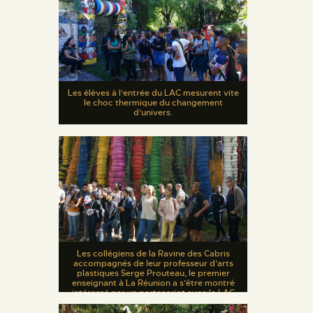
Les élèves à l’entrée du LAC mesurent vite
le choc thermique du changement
d’univers.
Les collégiens de la Ravine des Cabris
accompagnés de leur professeur d’arts
plastiques Serge Prouteau, le premier
enseignant à La Réunion a s’être montré
intéressé par un partenariat avec le LAC
dès 1985.