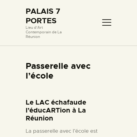
PALAIS 7
PORTES
PALAIS 7 PORTES
Lieu d'Art
Contemporain de La
Lieu d'Art Contemporain de La Réunion
Réunion
PROLOGUE
Passerelle avec
LIEUX ET OEUVRES
l’école
PASSERELLE AVEC
L’ÉCOLE
FILMOGRAPHIE
Le LAC échafaude
HISTORIQUE
l’
éduc
ART
ion à La
CONTACT
Réunion
ÉVÈNEMENTS RÉCENTS
La passerelle avec l’école est