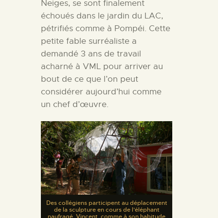
Neiges, se sont finalement
échoués dans le jardin du LAC,
pétrifiés comme à Pompéi.
Cette
petite fable surréaliste a
demandé 3 ans de travail
acharné à VML pour arriver au
bout de ce que l’on peut
considérer aujourd’hui comme
un chef d’œuvre.
Des collégiens participent au déplacement
de la sculpture en cours de l’éléphant
naufragé. Vincent, comme à son habitude