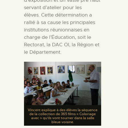
d’exposition et un vaste pré haut
servant d’atelier pour les
élèves. Cette détermination a
rallié à sa cause les principales
institutions réunionnaises en
charge de l’Éducation, soit le
Rectorat, la DAC OI, la Région et
le Département.
Vincent explique à des élèves la séquence
de la collection de 365 films « Coloriage
avec » qu’ils vont tourner dans la salle
bleue voisine.