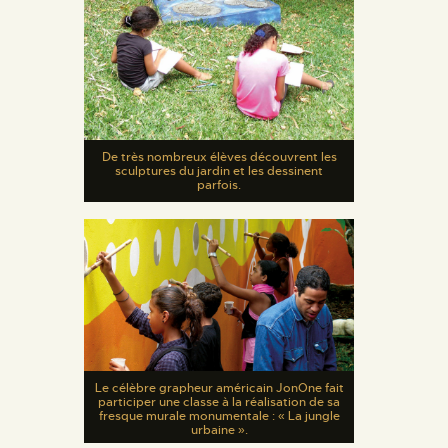
De très nombreux élèves découvrent les
sculptures du jardin et les dessinent
parfois.
Le célèbre grapheur américain JonOne fait
participer une classe à la réalisation de sa
fresque murale monumentale : « La jungle
urbaine ».