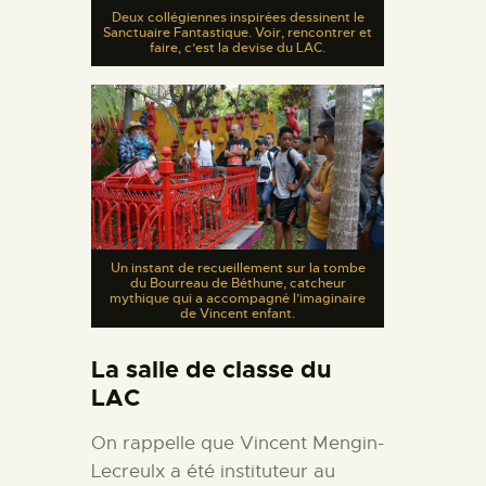
Deux collégiennes inspirées dessinent le
Sanctuaire Fantastique. Voir, rencontrer et
faire, c’est la devise du LAC.
Un instant de recueillement sur la tombe
du Bourreau de Béthune, catcheur
mythique qui a accompagné l’imaginaire
de Vincent enfant.
La salle de classe du
LAC
On rappelle que Vincent Mengin-
Lecreulx a été instituteur au