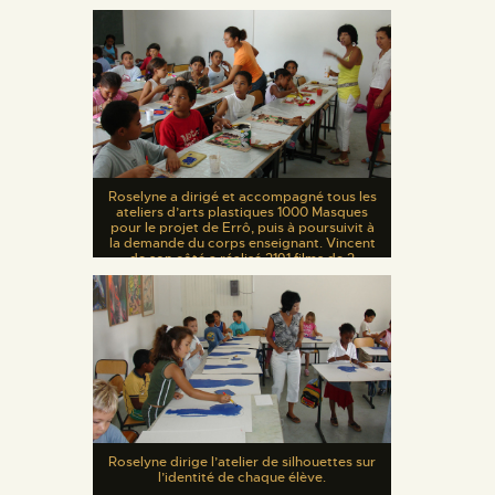
Roselyne a dirigé et accompagné tous les
ateliers d’arts plastiques 1000 Masques
pour le projet de Errô, puis à poursuivit à
la demande du corps enseignant. Vincent
de son côté a réalisé 2191 films de 2
minutes chacun sur tous les élèves de ce
projet qui s’est déroulé de 2000 à 2021.
Roselyne dirige l’atelier de silhouettes sur
l’identité de chaque élève.