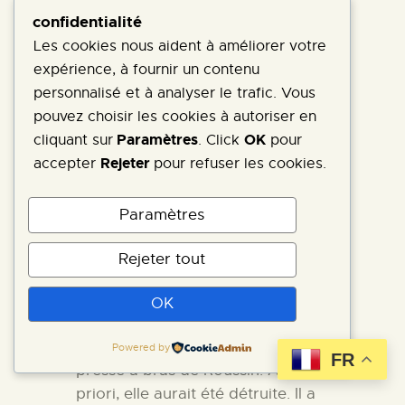
pertinentes, voir étonnantes.
confidentialité
Les cookies nous aident à améliorer votre
L’atelier d’estampes
expérience, à fournir un contenu
Historiquement, le lithographe
personnalisé et à analyser le trafic. Vous
de référence à La Réunion
pouvez choisir les cookies à autoriser en
s’appelle Antoine Roussin.
Paramètres
OK
cliquant sur
. Click
pour
Il imprimait ses lithographies qu’il
Rejeter
accepter
pour refuser les cookies.
dessinait lui même dans son
atelier équipé d’une presse à
Paramètres
bras trouvée en 1846. Vincent
Mengin-Lecreulx, a lui même été
Rejeter tout
chromiste lithographe à Paris et
connaît bien le métier. Il s’est
OK
renseigné en arrivant sur l’île
pour savoir ce qu’est devenue la
Powered by
FR
presse à bras de Roussin. A
priori, elle aurait été détruite. Il a