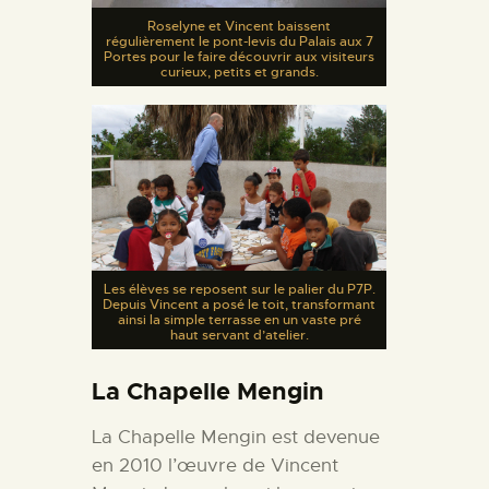
Roselyne et Vincent baissent
régulièrement le pont-levis du Palais aux 7
Portes pour le faire découvrir aux visiteurs
curieux, petits et grands.
Les élèves se reposent sur le palier du P7P.
Depuis Vincent a posé le toit, transformant
ainsi la simple terrasse en un vaste pré
haut servant d’atelier.
La Chapelle Mengin
La Chapelle Mengin est devenue
en 2010 l’œuvre de Vincent